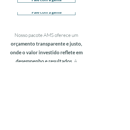
rápida e eficiente.
Fale com a gente
Nosso pacote AMS oferece um
orçamento transparente e justo,
onde o valor investido reflete em
desempenho e resultados.
A
estabilidade dos nossos profissionais
certificados é o nosso diferencial,
proporcionando um conhecimento
aprofundado e personalizado do seu
ambiente e necessidades de negócios.