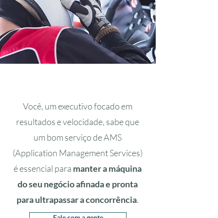
Você, um executivo focado em
Fastlane é a sua equipe de
resultados e velocidade, sabe que
confiança, com um histórico
um bom serviço de AMS
comprovado na pista de
(Application Management Services)
ServiceNow.
Vamos nos aprofundar
é essencial para
manter a máquina
no motor do seu negócio com
do seu negócio afinada e pronta
expertise e estratégia para
para ultrapassar a concorrência
.
garantir que cada volta seja mais
Fale com a gente