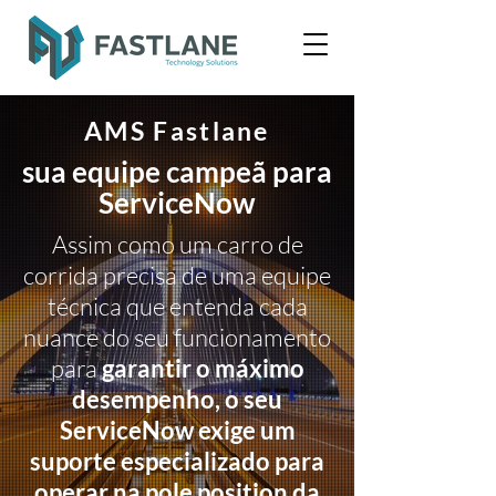
AMS Fastlane
sua equipe campeã para
ServiceNow
Assim como um carro de
corrida precisa de uma equipe
técnica que entenda cada
nuance do seu funcionamento
para
garantir o máximo
desempenho, o seu
ServiceNow exige um
suporte especializado para
operar na pole position da